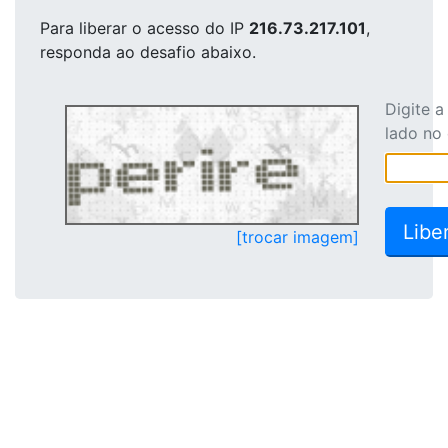
Para liberar o acesso
do IP
216.73.217.101
,
responda ao desafio abaixo.
Digite 
lado no
[trocar imagem]