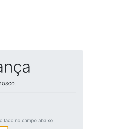
ança
nosco.
ao lado no campo abaixo