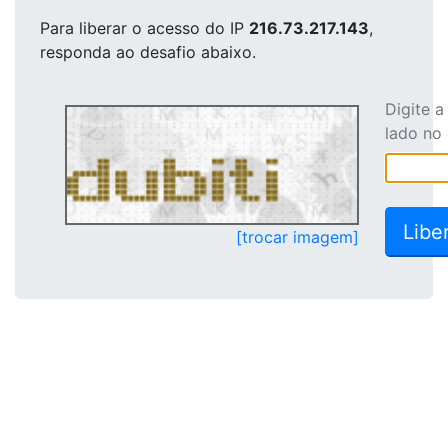
Para liberar o acesso
do IP
216.73.217.143
,
responda ao desafio abaixo.
Digite 
lado no
[trocar imagem]