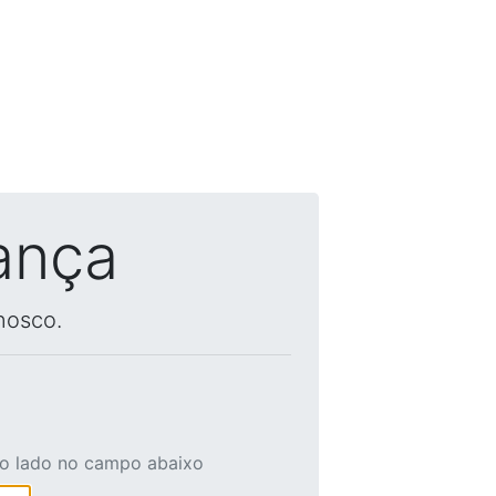
ança
nosco.
ao lado no campo abaixo