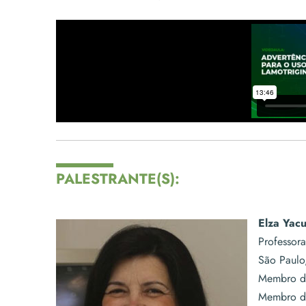
PALESTRANTE(S):
Elza Yac
Professor
São Paulo,
Membro da
Membro da