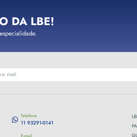
O DA LBE!
 especialidade.
Telefone
LB
11 93291-0141
PA
GU
E-mail