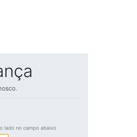
ança
nosco.
ao lado no campo abaixo