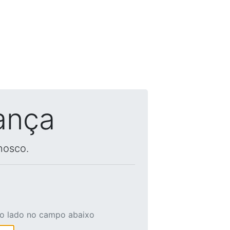
ança
nosco.
ao lado no campo abaixo