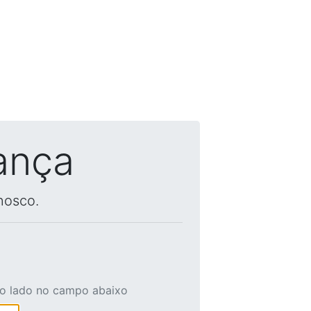
ança
nosco.
ao lado no campo abaixo