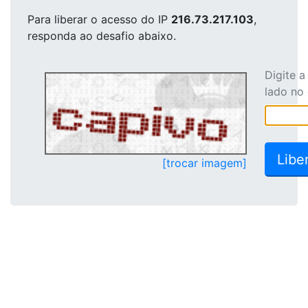
Para liberar o acesso
do IP
216.73.217.103
,
responda ao desafio abaixo.
Digite 
lado no
[trocar imagem]