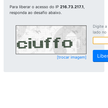
Para liberar o acesso
do IP
216.73.217.1
,
responda ao desafio abaixo.
Digite 
lado no
[trocar imagem]