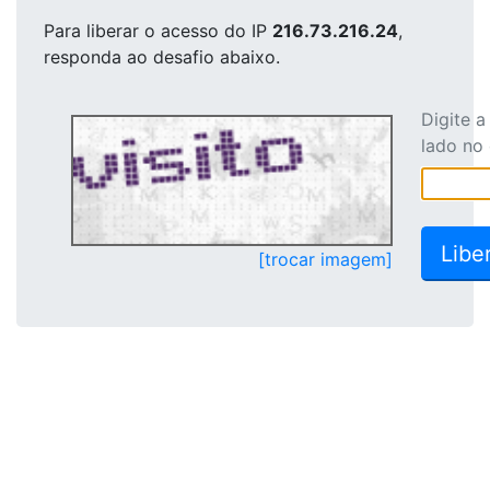
Para liberar o acesso
do IP
216.73.216.24
,
responda ao desafio abaixo.
Digite 
lado no
[trocar imagem]