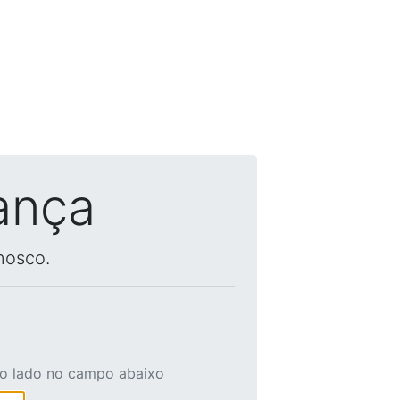
ança
nosco.
ao lado no campo abaixo