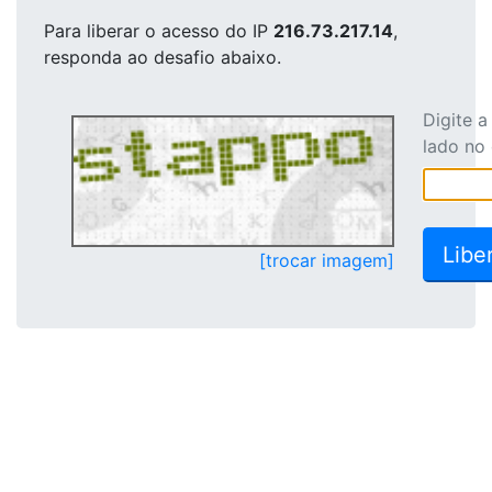
Para liberar o acesso
do IP
216.73.217.14
,
responda ao desafio abaixo.
Digite 
lado no
[trocar imagem]