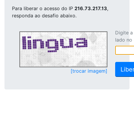
Para liberar o acesso
do IP
216.73.217.13
,
responda ao desafio abaixo.
Digite 
lado no
[trocar imagem]