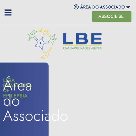
ÁREA DO ASSOCIADO
ASSOCIE-SE
Área
LIGA
BRASILEIRA
DE
do
EPILEPSIA
Associado