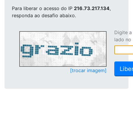
Para liberar o acesso
do IP
216.73.217.134
,
responda ao desafio abaixo.
Digite 
lado no
[trocar imagem]