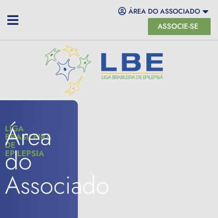
ÁREA DO ASSOCIADO
ASSOCIE-SE
Área
LIGA
BRASILEIRA
DE
do
EPILEPSIA
Associado