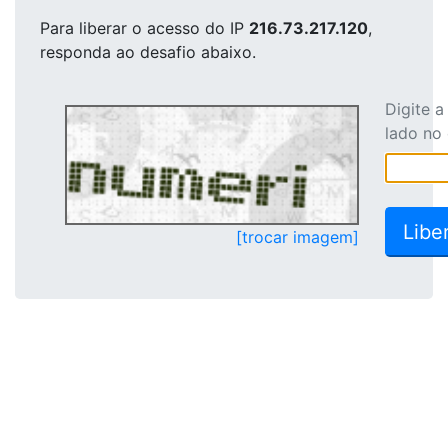
Para liberar o acesso
do IP
216.73.217.120
,
responda ao desafio abaixo.
Digite 
lado no
[trocar imagem]